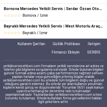
Bornova Mercedes Yetkili Servis | Serdar Özcan Otomotiv
☆☆☆☆☆
· Bornova / İzmir
Bayraklı Mercedes Yetkili Servis | West Motorlu Araçlar
☆☆☆☆☆
· Bayraklı / İzmir
Kullanım Şartları
Gizlilik Politikası
İletişim
Firmanızı Ekleyin
SERBİS
yetkiliservisrehberi.com firmaların yetkili servislerine ait adres ve
telefon gibi bilgilerini sorgulama servisidir. Sitede bulunan bilgileri
güncel tutmak adına azami çaba sarfetmemize rağmen sehven
yapılan hatalar veya güncelliğini yitirmiş bilgiler olabilir.
yetkiliservisrehberi.com bu sitedeki tüm bilgilerin doğru ve güncel
olduğunu garanti edemez. Bu sitede yer alan kullanıcı yorumları
kişilerin kendi görüş ve düşünceleridir. Yorumlar 5651 sayılı kanun
uyarınca herhangi bir denetime tabi tutulmadan
yayınlanmaktadır. Yazılanlardan yetkiliservisrehberi.com sitesi
sorumlu tutulamaz. Sitede kullanılan firma görsellerinin hakları
ilgili şirketlere aittir.