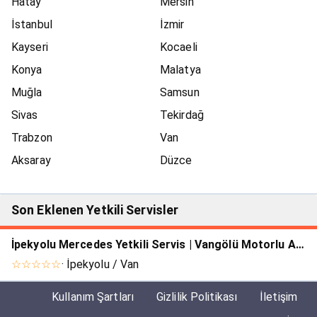
Hatay
Mersin
İstanbul
İzmir
Kayseri
Kocaeli
Konya
Malatya
Muğla
Samsun
Sivas
Tekirdağ
Trabzon
Van
Aksaray
Düzce
Son Eklenen Yetkili Servisler
İpekyolu Mercedes Yetkili Servis | Vangölü Motorlu Araçlar
☆☆☆☆☆
· İpekyolu / Van
Kullanım Şartları
Gizlilik Politikası
İletişim