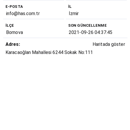
E-POSTA
İL
info@has.com.tr
İzmir
İLÇE
SON GÜNCELLENME
Bornova
2021-09-26 04:37:45
Adres:
Haritada göster
Karacaoğlan Mahallesi 6244 Sokak No:111