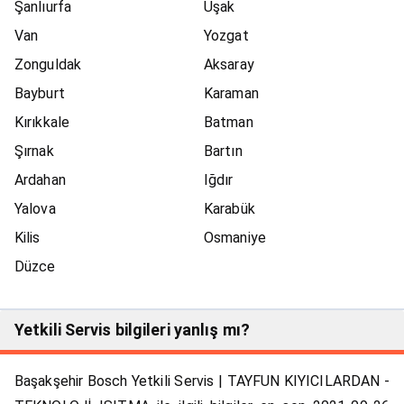
Şanlıurfa
Uşak
Van
Yozgat
Zonguldak
Aksaray
Bayburt
Karaman
Kırıkkale
Batman
Şırnak
Bartın
Ardahan
Iğdır
Yalova
Karabük
Kilis
Osmaniye
Düzce
Yetkili Servis bilgileri yanlış mı?
Başakşehir Bosch Yetkili Servis | TAYFUN KIYICILARDAN -