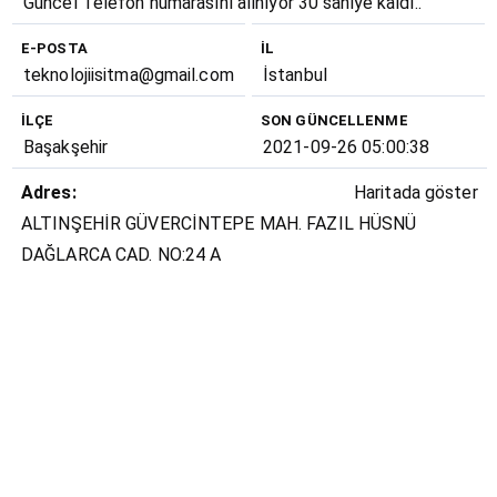
Loading...
Güncel Telefon numarasını alınıyor
30
saniye kaldı..
E-POSTA
İL
teknolojiisitma@gmail.com
İstanbul
İLÇE
SON GÜNCELLENME
Başakşehir
2021-09-26 05:00:38
Adres:
Haritada göster
ALTINŞEHİR GÜVERCİNTEPE MAH. FAZIL HÜSNÜ
DAĞLARCA CAD. NO:24 A