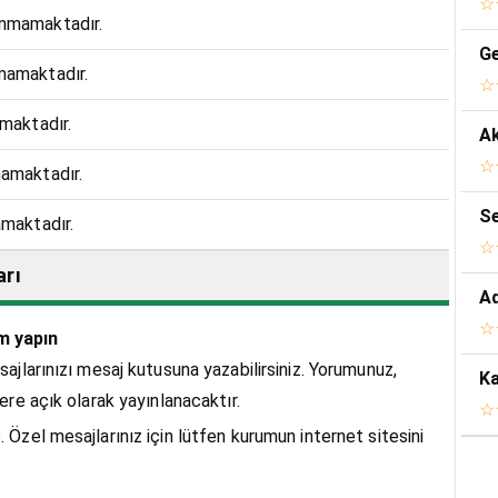
☆
unmamaktadır.
Ge
mamaktadır.
☆
amaktadır.
Ak
☆
mamaktadır.
amaktadır.
☆
arı
☆
m yapın
sajlarınızı mesaj kutusuna yazabilirsiniz. Yorumunuz,
Ka
lere açık olarak yayınlanacaktır.
☆
. Özel mesajlarınız için lütfen kurumun internet sitesini