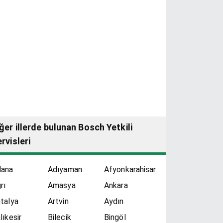
ğer illerde bulunan Bosch Yetkili
rvisleri
dana
Adıyaman
Afyonkarahisar
rı
Amasya
Ankara
talya
Artvin
Aydın
lıkesir
Bilecik
Bingöl