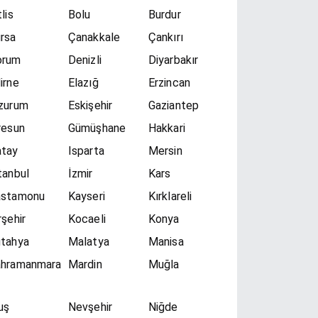
tlis
Bolu
Burdur
rsa
Çanakkale
Çankırı
orum
Denizli
Diyarbakır
irne
Elazığ
Erzincan
zurum
Eskişehir
Gaziantep
resun
Gümüşhane
Hakkari
atay
Isparta
Mersin
tanbul
İzmir
Kars
astamonu
Kayseri
Kırklareli
rşehir
Kocaeli
Konya
tahya
Malatya
Manisa
ahramanmara
Mardin
Muğla
uş
Nevşehir
Niğde