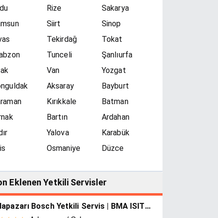
du
Rize
Sakarya
amsun
Siirt
Sinop
vas
Tekirdağ
Tokat
abzon
Tunceli
Şanlıurfa
şak
Van
Yozgat
nguldak
Aksaray
Bayburt
araman
Kırıkkale
Batman
rnak
Bartın
Ardahan
dır
Yalova
Karabük
lis
Osmaniye
Düzce
n Eklenen Yetkili Servisler
Adapazarı Bosch Yetkili Servis | BMA ISITMA SOĞ.