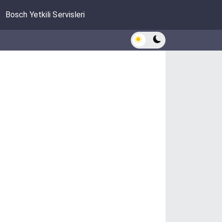
Bosch Yetkili Servisleri
Açık/Koyu modu değiştir