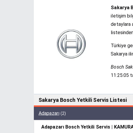
Sakarya B
iletişim bi
detaylara a
listesinden
Türkiye g
Sakarya il
Bosch Sakar
11:25:05 t
Sakarya Bosch Yetkili Servis Listesi
Adapazarı
(2)
Adapazarı Bosch Yetkili Servis | KAMUR