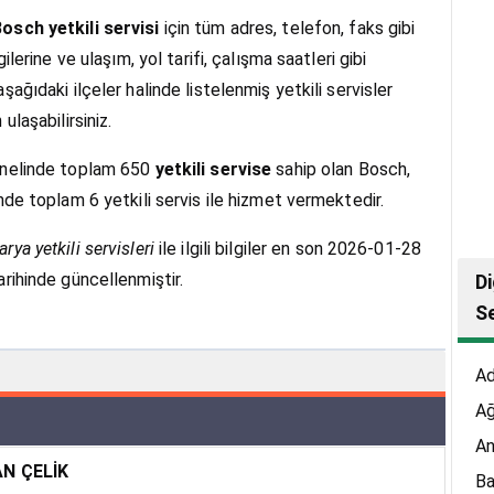
osch yetkili servisi
için tüm adres, telefon, faks gibi
lgilerine ve ulaşım, yol tarifi, çalışma saatleri gibi
şağıdaki ilçeler halinde listelenmiş yetkili servisler
 ulaşabilirsiniz.
enelinde toplam 650
yetkili servise
sahip olan Bosch,
inde toplam 6 yetkili servis ile hizmet vermektedir.
ya yetkili servisleri
ile ilgili bilgiler en son 2026-01-28
arihinde güncellenmiştir.
Di
Se
A
Ağ
An
AN ÇELİK
Ba