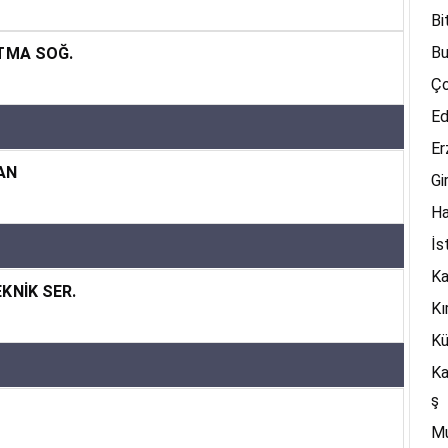
Bi
Bu
SITMA SOĞ.
Ç
Ed
Er
HAN
Gi
H
İs
K
EKNİK SER.
Kı
Kü
K
ş
M