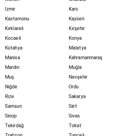
İzmir
Kars
Kastamonu
Kayseri
Kırklareli
Kırşehir
Kocaeli
Konya
Kütahya
Malatya
Manisa
Kahramanmaraş
Mardin
Muğla
Muş
Nevşehir
Niğde
Ordu
Rize
Sakarya
Samsun
Siirt
Sinop
Sivas
Tekirdağ
Tokat
Trabzon
Tunceli