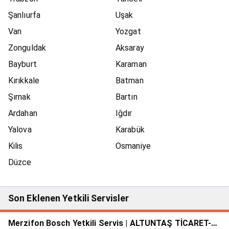
Şanlıurfa
Uşak
Van
Yozgat
Zonguldak
Aksaray
Bayburt
Karaman
Kırıkkale
Batman
Şırnak
Bartın
Ardahan
Iğdır
Yalova
Karabük
Kilis
Osmaniye
Düzce
Son Eklenen Yetkili Servisler
Merzifon Bosch Yetkili Servis | ALTUNTAŞ TİCARET-SN.