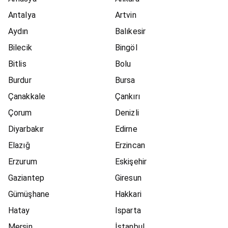
Antalya
Artvin
Aydın
Balıkesir
Bilecik
Bingöl
Bitlis
Bolu
Burdur
Bursa
Çanakkale
Çankırı
Çorum
Denizli
Diyarbakır
Edirne
Elazığ
Erzincan
Erzurum
Eskişehir
Gaziantep
Giresun
Gümüşhane
Hakkari
Hatay
Isparta
Mersin
İstanbul