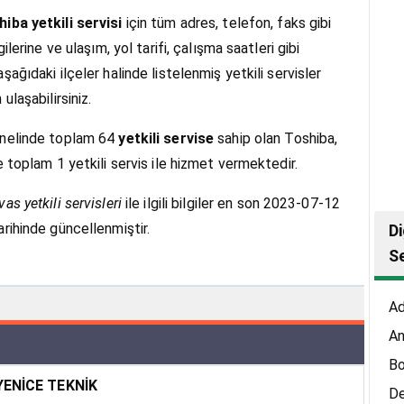
iba yetkili servisi
için tüm adres, telefon, faks gibi
lgilerine ve ulaşım, yol tarifi, çalışma saatleri gibi
şağıdaki ilçeler halinde listelenmiş yetkili servisler
 ulaşabilirsiniz.
enelinde toplam 64
yetkili servise
sahip olan Toshiba,
e toplam 1 yetkili servis ile hizmet vermektedir.
as yetkili servisleri
ile ilgili bilgiler en son 2023-07-12
arihinde güncellenmiştir.
Di
Se
A
An
Bo
 YENİCE TEKNİK
De