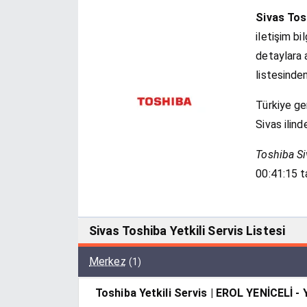
Sivas Tosh
iletişim bi
detaylara a
listesinden
Türkiye g
Sivas ilind
Toshiba Siv
00:41:15 t
Sivas Toshiba Yetkili Servis Listesi
Merkez
(1)
Toshiba Yetkili Servis | EROL YENİCELİ -