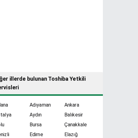
ğer illerde bulunan Toshiba Yetkili
rvisleri
dana
Adıyaman
Ankara
talya
Aydın
Balıkesir
lu
Bursa
Çanakkale
nizli
Edirne
Elazığ