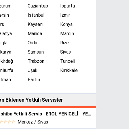
zurum
Gaziantep
Isparta
rsin
İstanbul
İzmir
rs
Kayseri
Konya
latya
Manisa
Mardin
uğla
Ordu
Rize
karya
Samsun
Sivas
kirdağ
Trabzon
Tunceli
nlıurfa
Uşak
Kırıkkale
atman
Bartın
n Eklenen Yetkili Servisler
Toshiba Yetkili Servis | EROL YENİCELİ - YENİCE TEKNİK
☆☆☆☆
· Merkez / Sivas