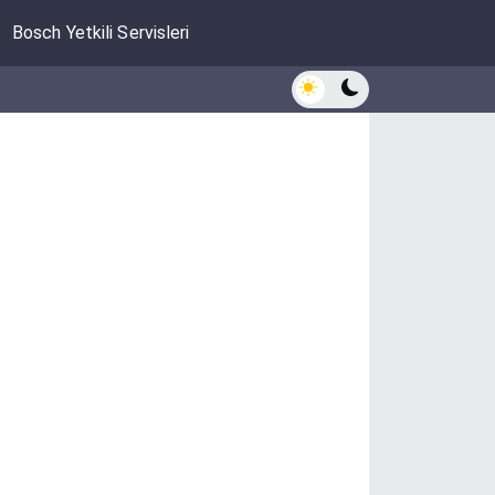
Bosch Yetkili Servisleri
Açık/Koyu modu değiştir