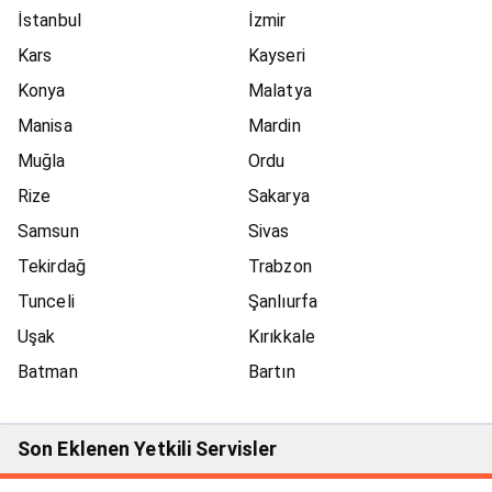
İstanbul
İzmir
Kars
Kayseri
Konya
Malatya
Manisa
Mardin
Muğla
Ordu
Rize
Sakarya
Samsun
Sivas
Tekirdağ
Trabzon
Tunceli
Şanlıurfa
Uşak
Kırıkkale
Batman
Bartın
Son Eklenen Yetkili Servisler