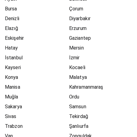
Bursa
Çorum
Denizli
Diyarbakır
Elazığ
Erzurum
Eskişehir
Gaziantep
Hatay
Mersin
İstanbul
İzmir
Kayseri
Kocaeli
Konya
Malatya
Manisa
Kahramanmaraş
Muğla
Ordu
Sakarya
Samsun
Sivas
Tekirdağ
Trabzon
Şanlıurfa
Van
Zonguldak