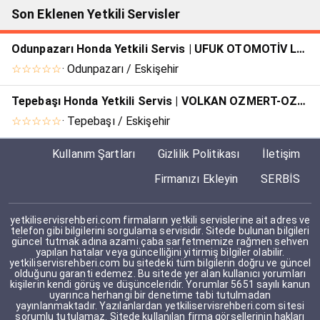
Son Eklenen Yetkili Servisler
Odunpazarı Honda Yetkili Servis | UFUK OTOMOTİV LPG/CNG DÖNÜŞÜM İNŞ.
☆☆☆☆☆
· Odunpazarı / Eskişehir
Tepebaşı Honda Yetkili Servis | VOLKAN OZMERT-OZMERT TICARET
☆☆☆☆☆
· Tepebaşı / Eskişehir
Kullanım Şartları
Gizlilik Politikası
İletişim
Firmanızı Ekleyin
SERBİS
yetkiliservisrehberi.com firmaların yetkili servislerine ait adres ve
telefon gibi bilgilerini sorgulama servisidir. Sitede bulunan bilgileri
güncel tutmak adına azami çaba sarfetmemize rağmen sehven
yapılan hatalar veya güncelliğini yitirmiş bilgiler olabilir.
yetkiliservisrehberi.com bu sitedeki tüm bilgilerin doğru ve güncel
olduğunu garanti edemez. Bu sitede yer alan kullanıcı yorumları
kişilerin kendi görüş ve düşünceleridir. Yorumlar 5651 sayılı kanun
uyarınca herhangi bir denetime tabi tutulmadan
yayınlanmaktadır. Yazılanlardan yetkiliservisrehberi.com sitesi
sorumlu tutulamaz. Sitede kullanılan firma görsellerinin hakları