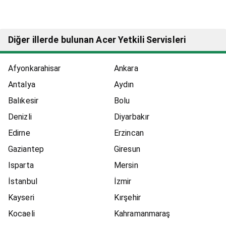
Diğer illerde bulunan Acer Yetkili Servisleri
Afyonkarahisar
Ankara
Antalya
Aydın
Balıkesir
Bolu
Denizli
Diyarbakır
Edirne
Erzincan
Gaziantep
Giresun
Isparta
Mersin
İstanbul
İzmir
Kayseri
Kırşehir
Kocaeli
Kahramanmaraş