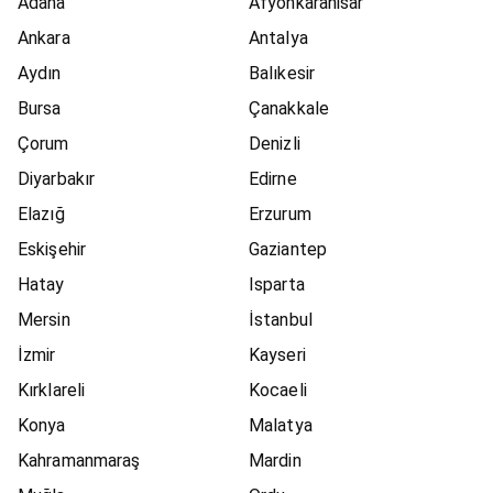
Adana
Afyonkarahisar
Ankara
Antalya
Aydın
Balıkesir
Bursa
Çanakkale
Çorum
Denizli
Diyarbakır
Edirne
Elazığ
Erzurum
Eskişehir
Gaziantep
Hatay
Isparta
Mersin
İstanbul
İzmir
Kayseri
Kırklareli
Kocaeli
Konya
Malatya
Kahramanmaraş
Mardin